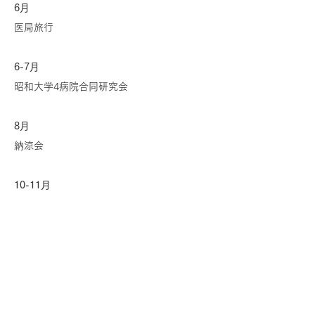
6月
医局旅行
6-7月
昭和大学4病院合同研究会
8月
納涼会
10-11月
昭和大学4病院合同研究会
12月
忘年会
メッセージ一覧を見る